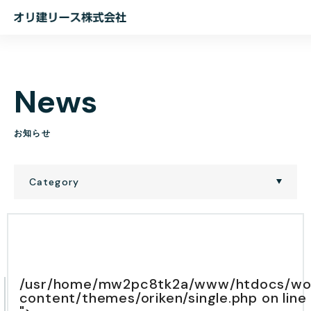
オ
リ
建
リ
N
e
w
s
ー
ス
株
お
知
ら
せ
式
会
Category
社
/usr/home/mw2pc8tk2a/www/htdocs/wo
content/themes/oriken/single.php on line