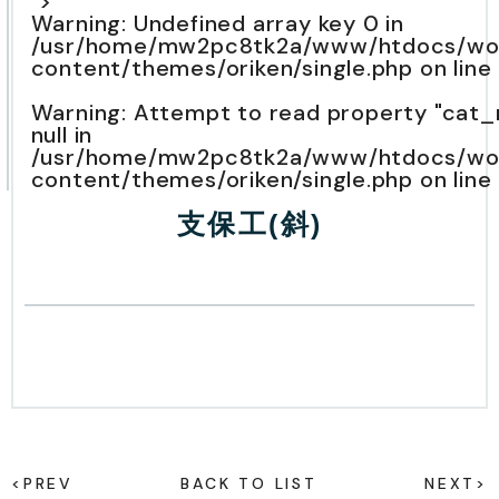
">
Warning
: Undefined array key 0 in
/usr/home/mw2pc8tk2a/www/htdocs/wo
content/themes/oriken/single.php
on line
Warning
: Attempt to read property "cat
null in
/usr/home/mw2pc8tk2a/www/htdocs/wo
content/themes/oriken/single.php
on line
支保工(斜)
<PREV
BACK TO LIST
NEXT>