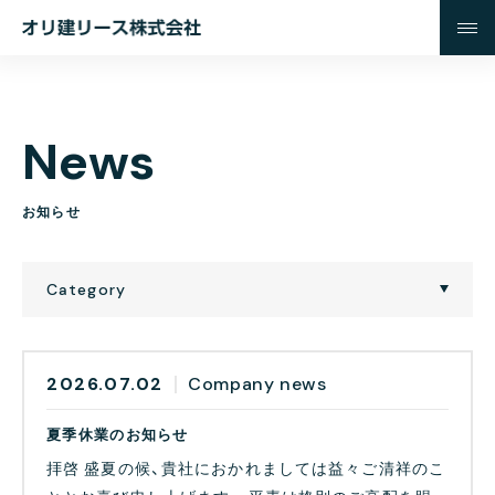
オ
リ
建
リ
N
e
w
s
ー
ス
株
お
知
ら
せ
式
会
Category
社
2026.07.02
Company news
夏季休業のお知らせ
拝啓 盛夏の候、貴社におかれましては益々ご清祥のこ