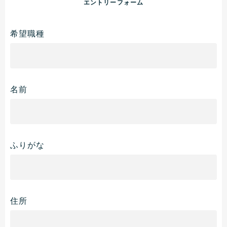
エ
ン
ト
リ
ー
フ
ォ
ー
ム
希望職種
名前
ふりがな
住所