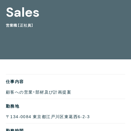
S
a
l
e
s
営
業
職
【
正
社
員
】
仕事内容
顧客への営業・部材及び計画提案
勤務地
〒134-0084 東京都江戸川区東葛西6-2-3
勤務時間