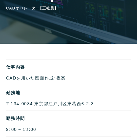
C
A
D
オ
ペ
レ
ー
タ
ー
【
正
社
員
】
仕事内容
CADを用いた図面作成・提案
勤務地
〒134-0084 東京都江戸川区東葛西6-2-3
勤務時間
9：00 ~ 18：00