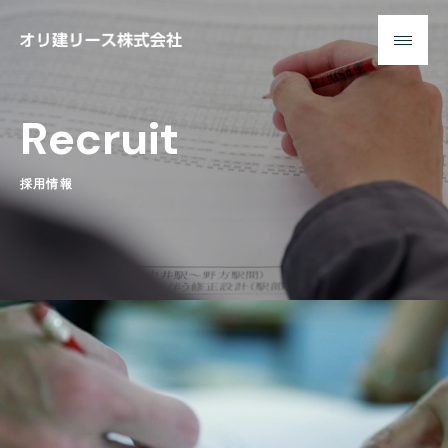
オ
リ
建
R
e
c
r
u
i
t
リ
ー
ス
採
用
情
報
株
式
会
社