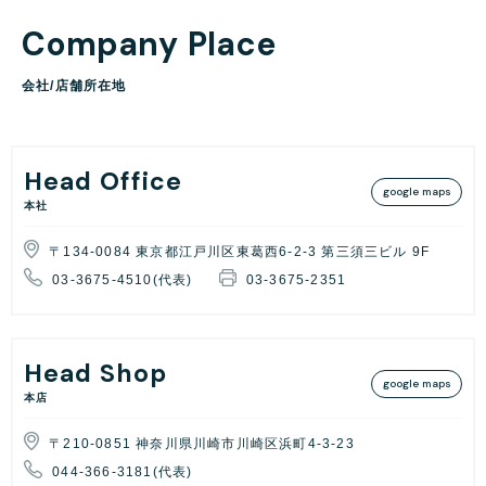
C
o
m
p
a
n
y
P
l
a
c
e
会
社
/
店
舗
所
在
地
Head Office
google maps
本社
〒134-0084 東京都江戸川区東葛西6-2-3 第三須三ビル 9F
03-3675-4510(代表)
03-3675-2351
Head Shop
google maps
本店
〒210-0851 神奈川県川崎市川崎区浜町4-3-23
044-366-3181(代表)