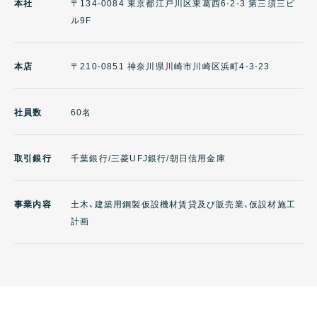
本社
〒134-0084 東京都江戸川区東葛西6-2-3 第三須三ビ
ル9F
本店
〒210-0851 神奈川県川崎市川崎区浜町4-3-23
社員数
60名
取引銀行
千葉銀行/三菱UFJ銀行/朝日信用金庫
事業内容
土木、建築用鋼製仮設機材賃貸及び販売業、仮設材施工
計画