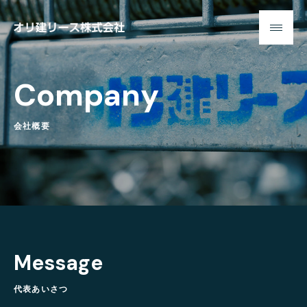
オ
リ
建
C
o
m
p
a
n
y
リ
ー
ス
会
社
概
要
株
式
会
社
M
e
s
s
a
g
e
代
表
あ
い
さ
つ