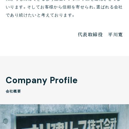
いります。そしてお客様から信頼を寄せられ、選ばれる会社
であり続けたいと考えております。
代表取締役 平川寛
C
o
m
p
a
n
y
P
r
o
f
i
l
e
会
社
概
要