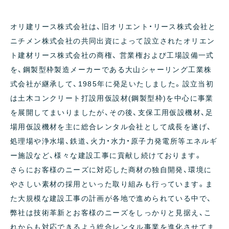
オリ建リース株式会社は、旧オリエント・リース株式会社と
ニチメン株式会社の共同出資によって設立されたオリエン
ト建材リース株式会社の商権、 営業権および工場設備一式
を、鋼製型枠製造メーカーである大山シャーリング工業株
式会社が継承して、1985年に発足いたしました。設立当初
は土木コンクリート打設用仮設材(鋼製型枠)を中心に事業
を展開してまいりましたが、その後、支保工用仮設機材、足
場用仮設機材を主に総合レンタル会社として成長を遂げ、
処理場や浄水場、鉄道、火力・水力・原子力発電所等エネルギ
ー施設など、様々な建設工事に貢献し続けております。
さらにお客様のニーズに対応した商材の独自開発、環境に
やさしい素材の採用といった取り組みも行っています。ま
た大規模な建設工事の計画が各地で進められている中で、
弊社は技術革新とお客様のニーズをしっかりと見据え、こ
れからも対応できるよう総合レンタル事業を進化させてま