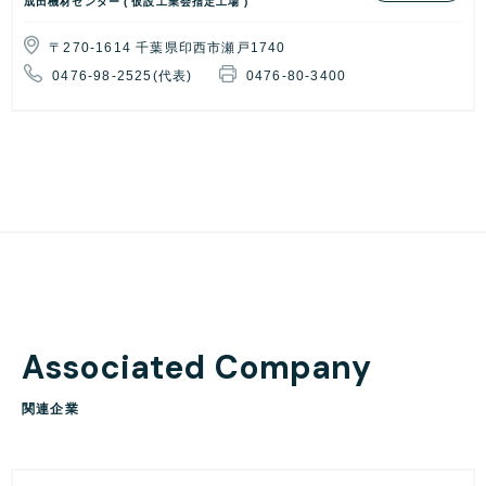
成田機材センター ( 仮設工業会指定工場 )
〒270-1614 千葉県印西市瀬戸1740
0476-98-2525(代表)
0476-80-3400
A
s
s
o
c
i
a
t
e
d
C
o
m
p
a
n
y
関
連
企
業