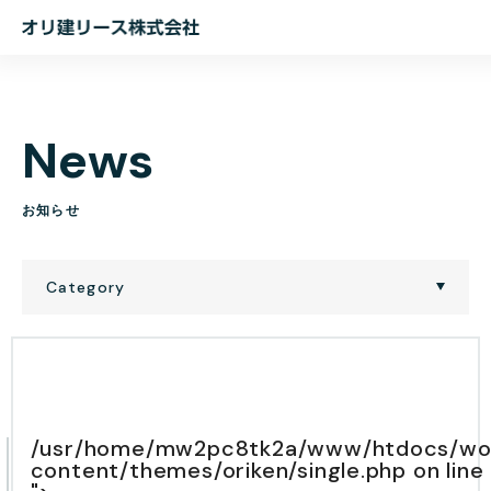
オ
リ
建
リ
N
e
w
s
ー
ス
株
お
知
ら
せ
式
会
Category
社
/usr/home/mw2pc8tk2a/www/htdocs/wo
content/themes/oriken/single.php on line