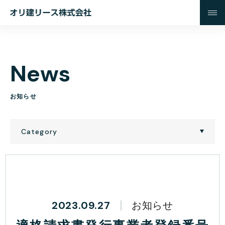
オ
リ
建
リ
N
e
w
s
ー
ス
株
お
知
ら
せ
式
会
Category
社
2023.09.27
お知らせ
適格請求書発行事業者登録番号