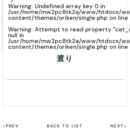
">
Warning
: Undefined array key 0 in
/usr/home/mw2pc8tk2a/www/htdocs/wo
content/themes/oriken/single.php
on line
Warning
: Attempt to read property "cat
null in
/usr/home/mw2pc8tk2a/www/htdocs/wo
content/themes/oriken/single.php
on line
渡り
<PREV
BACK TO LIST
NEXT>