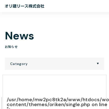
オ
リ
建
リ
N
e
w
s
ー
ス
株
お
知
ら
せ
式
会
Category
社
/usr/home/mw2pc8tk2a/www/htdocs/wo
content/themes/oriken/single.php on line